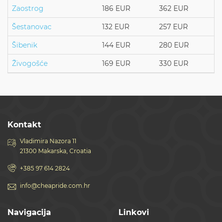
Zaostrog
186 EUR
362 EUR
Šestanovac
132 EUR
257 EUR
Šibenik
144 EUR
280 EUR
Živogošće
169 EUR
330 EUR
Kontakt
Vladimira Nazora 11
21300 Makarska, Croatia
+385 97 614 2824
info@cheapride.com.hr
Navigacija
Linkovi