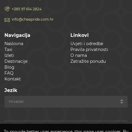
+385 97 614 2824
info@cheapride.com.hr
Navigacija
Linkovi
Naslovna
Uvjeti i odredbe
Taxi
Pravila privatnosti
Izleti
O nama
Destinacije
Zatražite ponudu
Blog
FAQ
Kontakt
Jezik
To provide better user experience, this page uses cookies. By