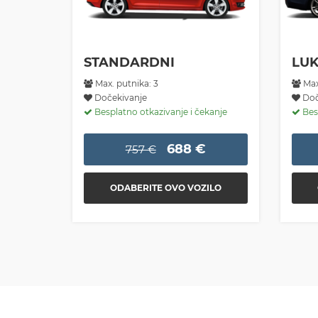
STANDARDNI
LUK
Max. putnika: 3
Max
Dočekivanje
Doč
Besplatno otkazivanje i čekanje
Besp
688 €
757 €
ODABERITE OVO VOZILO