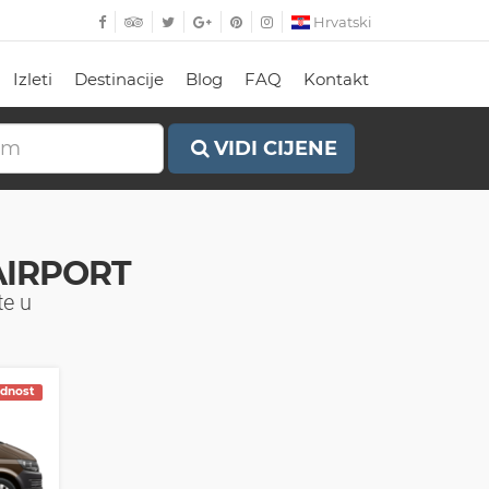
Hrvatski
Izleti
Destinacije
Blog
FAQ
Kontakt
VIDI CIJENE
AIRPORT
te u
ednost