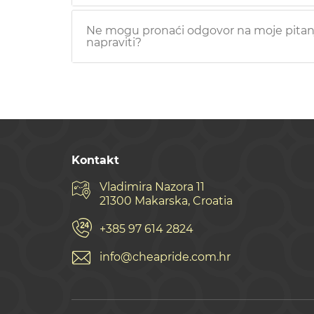
Ne mogu pronaći odgovor na moje pitanj
napraviti?
Kontakt
Vladimira Nazora 11
21300 Makarska, Croatia
+385 97 614 2824
info@cheapride.com.hr