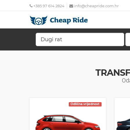
+385 97 614 2824
info@cheapride.com.hr
TRANSF
Oda
Odlična vrijednost