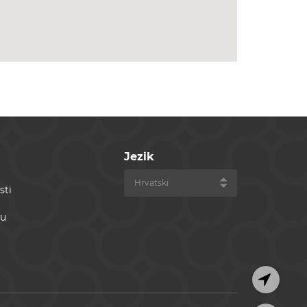
Jezik
sti
du