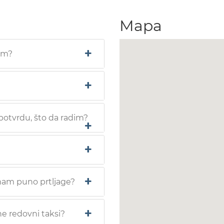
Mapa
em?
 potvrdu, što da radim?
mam puno prtljage?
 ne redovni taksi?