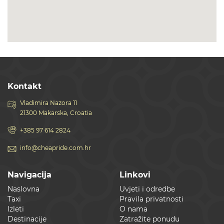
Kontakt
Vladimira Nazora 11
21300 Makarska, Croatia
+385 97 614 2824
info@cheapride.com.hr
Navigacija
Linkovi
Naslovna
Uvjeti i odredbe
Taxi
Pravila privatnosti
Izleti
O nama
Destinacije
Zatražite ponudu