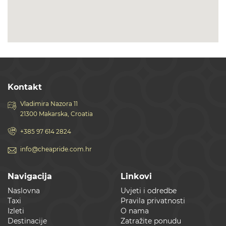
Kontakt
Vladimira Nazora 11
21300 Makarska, Croatia
+385 97 614 2824
info@cheapride.com.hr
Navigacija
Linkovi
Naslovna
Uvjeti i odredbe
Taxi
Pravila privatnosti
Izleti
O nama
Destinacije
Zatražite ponudu