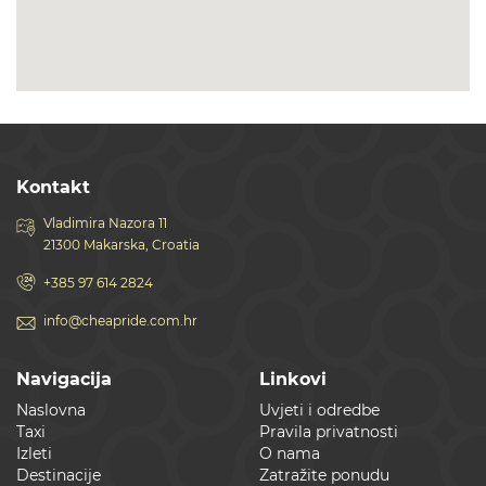
Kontakt
Vladimira Nazora 11
21300 Makarska, Croatia
+385 97 614 2824
info@cheapride.com.hr
Navigacija
Linkovi
Naslovna
Uvjeti i odredbe
Taxi
Pravila privatnosti
Izleti
O nama
Destinacije
Zatražite ponudu