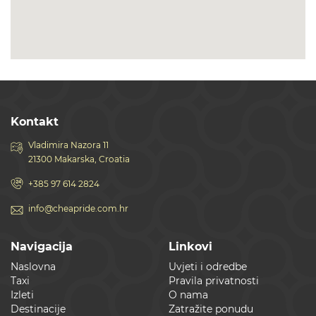
Kontakt
Vladimira Nazora 11
21300 Makarska, Croatia
+385 97 614 2824
info@cheapride.com.hr
Navigacija
Linkovi
Naslovna
Uvjeti i odredbe
Taxi
Pravila privatnosti
Izleti
O nama
Destinacije
Zatražite ponudu