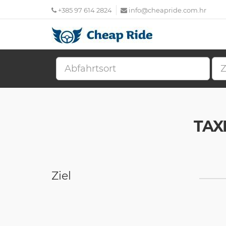
+385 97 614 2824
info@cheapride.com.hr
TAX
Ziel