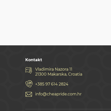
Kontakt
Vladimira Nazora 11
21300 Makarska, Croatia
+385 97 614 2824
info@cheapride.com.hr