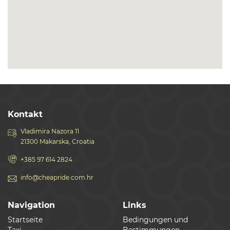
Kontakt
Vladimira Nazora 11
21300 Makarska, Croatia
+385 97 614 2824
info@cheapride.com.hr
Navigation
Links
Startseite
Bedingungen und
Taxi
Bestimmungen