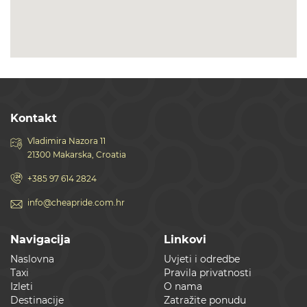
Kontakt
Vladimira Nazora 11
21300 Makarska, Croatia
+385 97 614 2824
info@cheapride.com.hr
Navigacija
Linkovi
Naslovna
Uvjeti i odredbe
Taxi
Pravila privatnosti
Izleti
O nama
Destinacije
Zatražite ponudu