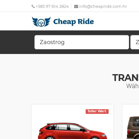
+385 97 614 2824
info@cheapride.com.hr
TRAN
Wähl
Toller Wert