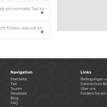
als ein normales Taxi zu
ht finden, was soll ich
Navigation
Links
Startseite
Bedingungen 
Taxi
Datenschutz-B
Touren
Über uns
Reiseziele
Fordern Sie ein
Blog
FAQ