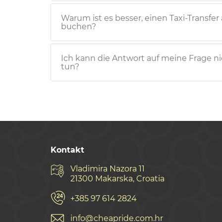
Warum ist es besser, einen Taxi-Transfer 
buchen?
Ich kann die Antwort auf meine Frage nic
tun?
Kontakt
Vladimira Nazora 11
21300 Makarska, Croatia
+385 97 614 2824
info@cheapride.com.hr