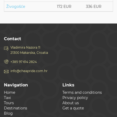
Živogošće
172 EUR
336 EUR
Contact
Vladimira Nazora 11
21300 Makarska, Croatia
+385 97 614 2824
info@cheapride.com.hr
Navigation
Links
Home
Terms and conditions
Taxi
Privacy policy
Tours
About us
Destinations
Get a quote
Blog